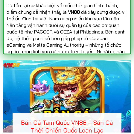
Dù tồn tại sự khác biệt về mốc thời gian hình thành,
điểm chung dễ nhận thấy là
VN88
đã xây dựng được vị
thế ổn định tại Việt Nam cùng nhiều khu vực lân cận.
Nền tảng vận hành dưới sự quản lý của các cơ quan
quốc tế như PAGCOR và CEZA tại Philippines. Bên cạnh
đó, hệ thống còn sở hữu giấy phép từ Curacao
eGaming và Malta Gaming Authority – những tổ chức
uy tín trong lĩnh vực cá cược trực tuyến.
Ngoài ra, các
chứng nhận từ BMM Compliance, GLI hay iTechs Lab
cho thấy trò chơi được kiểm định minh bạch, đảm bảo
yếu tố công bằng trong quá trình vận hành. Định hướng
phát triển tập trung vào mục tiêu trở thành nền tảng
cá cược trực tuyến hàng đầu tại Đông Nam Á, đồng
thời không ngừng mở rộng quy mô hoạt động.
VN88 có phải nhà cái quốc tế uy tín
để trải nghiệm không?
Bắn Cá Tam Quốc VN88 – Săn Cá
Nền tảng đáng tin cần minh bạch về pháp lý, đảm bảo
Thời Chiến Quốc Loạn Lạc
an toàn dữ liệu, xây dựng chính sách rõ ràng cho hội