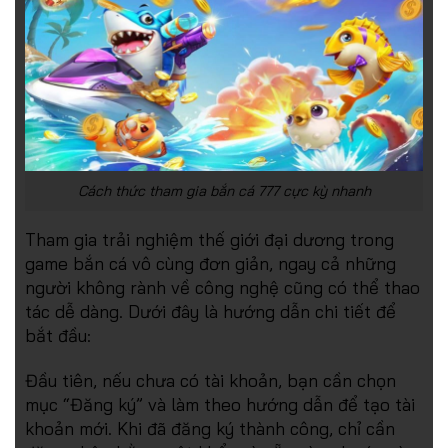
Cách thức tham gia bắn cá 777 cực kỳ nhanh
Tham gia trải nghiệm thế giới đại dương trong
game bắn cá vô cùng đơn giản, ngay cả những
người không rành về công nghệ cũng có thể thao
tác dễ dàng. Dưới đây là hướng dẫn chi tiết để
bắt đầu:
Đầu tiên, nếu chưa có tài khoản, bạn cần chọn
mục “Đăng ký” và làm theo hướng dẫn để tạo tài
khoản mới. Khi đã đăng ký thành công, chỉ cần