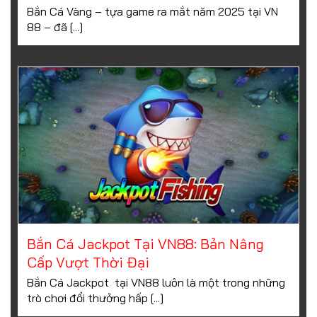
Bắn Cá Vàng – tựa game ra mắt năm 2025 tại VN
88 – đã [...]
Bắn Cá Jackpot Tại VN88: Bản Nâng
Cấp Vượt Thời Đại
Bắn Cá Jackpot tại VN88 luôn là một trong những
trò chơi đổi thưởng hấp [...]