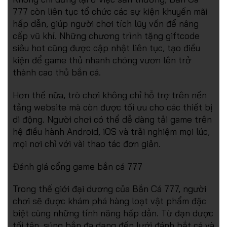
777 còn liên tục tổ chức các sự kiện khuyến mãi
hấp dẫn, giúp người chơi tích lũy vốn để nâng
cấp vũ khí. Những chương trình tặng giftcode
siêu hot cũng được cập nhật liên tục, tạo điều
kiện để game thủ nhanh chóng vươn lên trở
thành cao thủ bắn cá.
Hơn thế nữa, trò chơi không chỉ hỗ trợ trên nền
tảng website mà còn được tối ưu cho các thiết bị
di động. Người chơi có thể dễ dàng tải game trên
hệ điều hành Android, iOS và trải nghiệm mọi lúc,
mọi nơi chỉ với vài thao tác đơn giản.
Đánh giá cổng game bắn cá 777
Trong thế giới đại dương của Bắn Cá 777, người
chơi sẽ được khám phá hàng loạt vật phẩm đặc
biệt cùng những tính năng hấp dẫn. Từ đạn dược
tối tân, súng bắn đa dạng đến lưới đánh bắt cá và