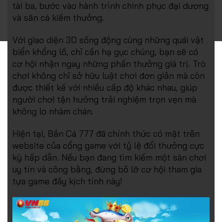
tài ba, bước vào hành trình chinh phục đại dương
và săn cá kiếm thưởng.
Với giao diện 3D sống động cùng những quái vật
biển khổng lồ, chỉ cần hạ gục chúng, bạn sẽ có
cơ hội nhận ngay những phần thưởng giá trị. Trò
chơi không chỉ sở hữu luật chơi đơn giản mà còn
được thiết kế với nhiều cấp độ khác nhau, giúp
người chơi tận hưởng trải nghiệm trọn vẹn mà
không lo nhàm chán.
Hiện tại, Bắn Cá 777 đã chính thức có mặt trên
website của cổng game với tỷ lệ đổi thưởng cực
kỳ hấp dẫn. Nếu bạn đang tìm kiếm một sân chơi
uy tín và công bằng, đừng bỏ lỡ cơ hội tham gia
tựa game đầy kịch tính này!