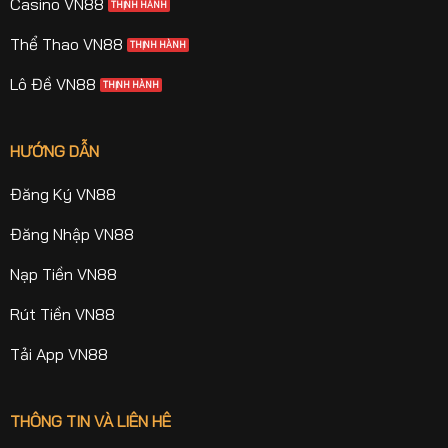
Casino VN88
Thể Thao VN88
Lô Đề VN88
HƯỚNG DẪN
Đăng Ký VN88
Đăng Nhập VN88
Nạp Tiền VN88
Rút Tiền VN88
Tải App VN88
THÔNG TIN VÀ LIÊN HÊ