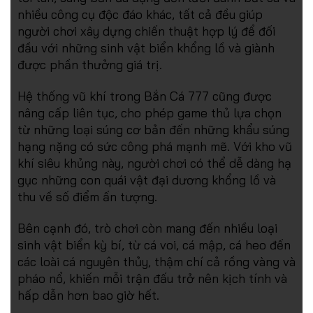
nhiều công cụ độc đáo khác, tất cả đều giúp
người chơi xây dựng chiến thuật hợp lý để đối
đầu với những sinh vật biển khổng lồ và giành
được phần thưởng giá trị.
Hệ thống vũ khí trong Bắn Cá 777 cũng được
nâng cấp liên tục, cho phép game thủ lựa chọn
từ những loại súng cơ bản đến những khẩu súng
hạng nặng có sức công phá mạnh mẽ. Với kho vũ
khí siêu khủng này, người chơi có thể dễ dàng hạ
gục những con quái vật đại dương khổng lồ và
thu về số điểm ấn tượng.
Bên cạnh đó, trò chơi còn mang đến nhiều loại
sinh vật biển kỳ bí, từ cá voi, cá mập, cá heo đến
các loài cá nguyên thủy, thậm chí cả rồng vàng và
pháo nổ, khiến mỗi trận đấu trở nên kịch tính và
hấp dẫn hơn bao giờ hết.