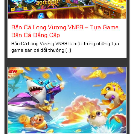
Bắn Cá Long Vương VN88 – Tựa Game
Bắn Cá Đẳng Cấp
Bắn Cá Long Vương VN88 là một trong những tựa
game săn cá đổi thưởng [...]