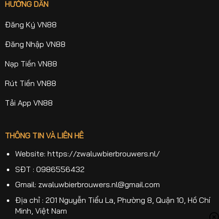
HƯỚNG DẪN
Đăng Ký VN88
Đăng Nhập VN88
Nạp Tiền VN88
Rút Tiền VN88
Tải App VN88
THÔNG TIN VÀ LIÊN HÊ
Website:
https://zwaluwbierbrouwers.nl/
SĐT : 0986556432
Gmail:
zwaluwbierbrouwers.nl@gmail.com
Địa chỉ : 201 Nguyễn Tiểu La, Phường 8, Quận 10, Hồ Chí
Minh, Việt Nam