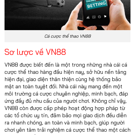
Cá cược thể thao VN88
Sơ lược về VN88
VN88 được biết đến là một trong những nhà cái cá
cược thể thao hàng đầu hiện nay, sở hữu nền tảng
hiện đại, giao diện thân thiện cùng hệ thống bảo
mật an toàn tuyệt đối. Nhà cái này mang đến một
môi trường cá cược chuyên nghiệp, minh bạch, đáp
ứng đầy đủ nhu cầu của người chơi. Không chỉ vậy,
VN88 còn được cấp phép hoạt động hợp pháp từ
các tổ chức uy tín, đảm bảo mọi giao dịch đều diễn
ra nhanh chóng, an toàn và minh bạch, giúp người
chơi yên tâm trải nghiệm cá cược thể thao một cách