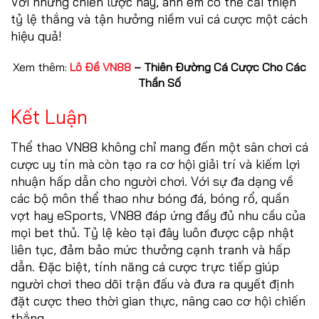
Với những chiến lược này, anh em có thể cải thiện
tỷ lệ thắng và tận hưởng niềm vui cá cược một cách
hiệu quả!
Xem thêm:
Lô Đề VN88
– Thiên Đường Cá Cược Cho Các
Thần Số
Kết Luận
Thể thao VN88 không chỉ mang đến một sân chơi cá
cược uy tín mà còn tạo ra cơ hội giải trí và kiếm lợi
nhuận hấp dẫn cho người chơi. Với sự đa dạng về
các bộ môn thể thao như bóng đá, bóng rổ, quần
vợt hay eSports, VN88 đáp ứng đầy đủ nhu cầu của
mọi bet thủ. Tỷ lệ kèo tại đây luôn được cập nhật
liên tục, đảm bảo mức thưởng cạnh tranh và hấp
dẫn. Đặc biệt, tính năng cá cược trực tiếp giúp
người chơi theo dõi trận đấu và đưa ra quyết định
đặt cược theo thời gian thực, nâng cao cơ hội chiến
thắng.