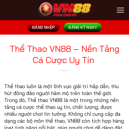
Chuyển
đến
nội
dung
ĐĂNG NHẬP
ĐĂNG KÝ NGAY
Thể Thao VN88 – Nền Tảng
Cá Cược Uy Tín
Thể thao luôn là một lĩnh vực giải trí hấp dẫn, thu
hút đông đảo người hâm mộ trên toàn thế giới.
Trong đó, Thể thao VN88 là một trong những nền
tảng cá cược thể thao uy tín, chất lượng, được
nhiều người chơi tin tưởng. Không chỉ cung cấp đa
dạng các bộ môn thể thao, VN88 còn tích hợp hàng
loạt tính năng nổi bật, giúp người chơi dễ dàng đặt