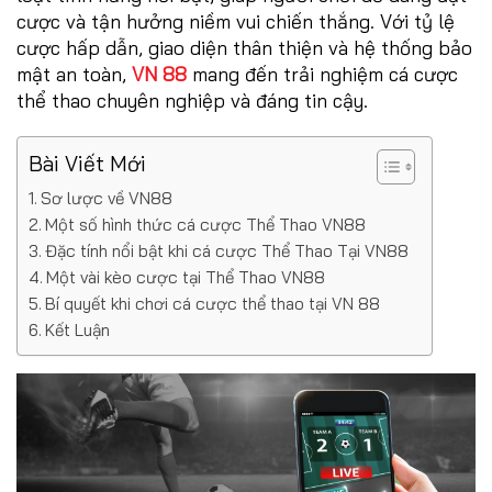
cược và tận hưởng niềm vui chiến thắng. Với tỷ lệ
cược hấp dẫn, giao diện thân thiện và hệ thống bảo
mật an toàn,
VN 88
mang đến trải nghiệm cá cược
thể thao chuyên nghiệp và đáng tin cậy.
Bài Viết Mới
Sơ lược về VN88
Một số hình thức cá cược Thể Thao VN88
Đặc tính nổi bật khi cá cược Thể Thao Tại VN88
Một vài kèo cược tại Thể Thao VN88
Bí quyết khi chơi cá cược thể thao tại VN 88
Kết Luận