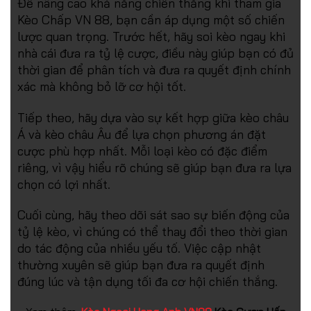
Để nâng cao khả năng chiến thắng khi tham gia
Kèo Chấp VN 88, bạn cần áp dụng một số chiến
lược quan trọng. Trước hết, hãy soi kèo ngay khi
nhà cái đưa ra tỷ lệ cược, điều này giúp bạn có đủ
thời gian để phân tích và đưa ra quyết định chính
xác mà không bỏ lỡ cơ hội tốt.
Tiếp theo, hãy dựa vào sự kết hợp giữa kèo châu
Á và kèo châu Âu để lựa chọn phương án đặt
cược phù hợp nhất. Mỗi loại kèo có đặc điểm
riêng, vì vậy hiểu rõ chúng sẽ giúp bạn đưa ra lựa
chọn có lợi nhất.
Cuối cùng, hãy theo dõi sát sao sự biến động của
tỷ lệ kèo, vì chúng có thể thay đổi theo thời gian
do tác động của nhiều yếu tố. Việc cập nhật
thường xuyên sẽ giúp bạn đưa ra quyết định
đúng lúc và tận dụng tối đa cơ hội chiến thắng.