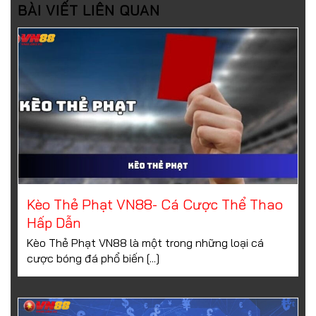
BÀI VIẾT LIÊN QUAN
Kèo Thẻ Phạt VN88- Cá Cược Thể Thao
Hấp Dẫn
Kèo Thẻ Phạt VN88 là một trong những loại cá
cược bóng đá phổ biến [...]