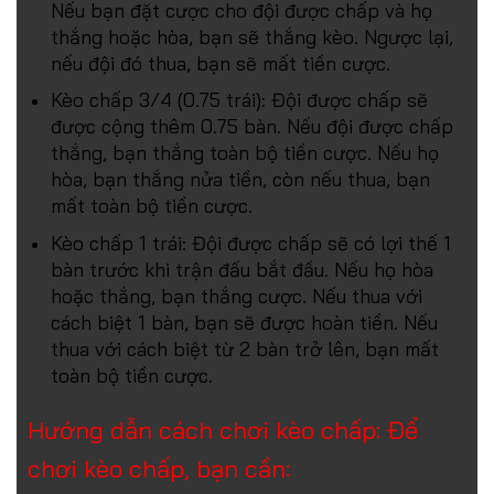
Nếu bạn đặt cược cho đội được chấp và họ
thắng hoặc hòa, bạn sẽ thắng kèo. Ngược lại,
nếu đội đó thua, bạn sẽ mất tiền cược.
Kèo chấp 3/4 (0.75 trái): Đội được chấp sẽ
được cộng thêm 0.75 bàn. Nếu đội được chấp
thắng, bạn thắng toàn bộ tiền cược. Nếu họ
hòa, bạn thắng nửa tiền, còn nếu thua, bạn
mất toàn bộ tiền cược.
Kèo chấp 1 trái: Đội được chấp sẽ có lợi thế 1
bàn trước khi trận đấu bắt đầu. Nếu họ hòa
hoặc thắng, bạn thắng cược. Nếu thua với
cách biệt 1 bàn, bạn sẽ được hoàn tiền. Nếu
thua với cách biệt từ 2 bàn trở lên, bạn mất
toàn bộ tiền cược.
Hướng dẫn cách chơi kèo chấp: Để
chơi kèo chấp, bạn cần: