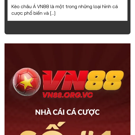
Kèo châu Á VN88 là một trong những loại hình cá
cược phổ biến và [...]