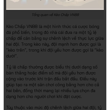
Tổng quan về Kèo Chấp VN88
Kèo Chấp VN88 là một hình thức cá cược bóng
đá phổ biến, trong đó nhà cái đưa ra một tỷ lệ
chấp để cân bằng sự chênh lệch về thực lực giữa
hai đội. Trong kèo này, đội mạnh hơn được gọi là
“kèo trên”, trong khi đội yếu hơn được gọi là “kèo
dưới”.
Tỷ lệ chấp thường được biểu thị dưới dạng số
bàn thắng hoặc điểm số mà đội yếu hơn được
cộng vào trước khi trận đấu bắt đầu. Điều này
giúp tạo ra một sân chơi công bằng hơn cho cả
hai bên, đồng thời mang lại nhiều lựa chọn đa
dạng hơn cho người chơi khi đặt cược.
Tùy thuộc vào mức độ chênh lệch giữa hai đội, tỷ