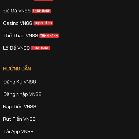
Đá Gà VN88
Casino VN88
Thể Thao VN88
Lô Đề VN88
HƯỚNG DẪN
Đăng Ký VN88
Đăng Nhập VN88
Nạp Tiền VN88
Rút Tiền VN88
Tải App VN88