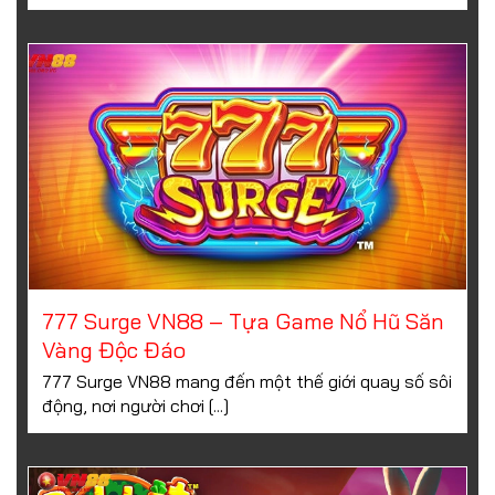
777 Surge VN88 – Tựa Game Nổ Hũ Săn
Vàng Độc Đáo
777 Surge VN88 mang đến một thế giới quay số sôi
động, nơi người chơi [...]