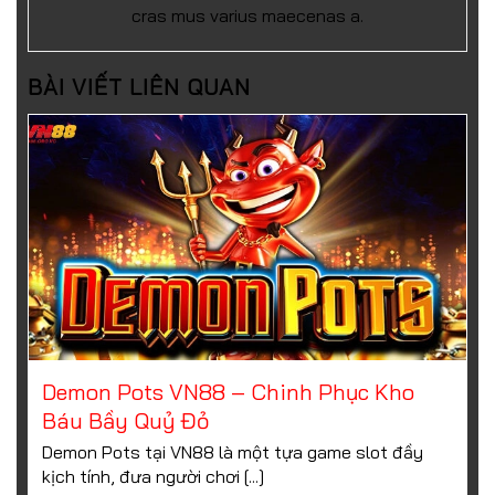
cras mus varius maecenas a.
BÀI VIẾT LIÊN QUAN
Demon Pots VN88 – Chinh Phục Kho
Báu Bầy Quỷ Đỏ
Demon Pots tại VN88 là một tựa game slot đầy
kịch tính, đưa người chơi [...]