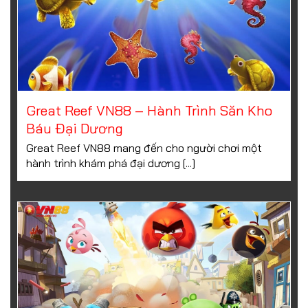
Great Reef VN88 – Hành Trình Săn Kho
Báu Đại Dương
Great Reef VN88 mang đến cho người chơi một
hành trình khám phá đại dương [...]