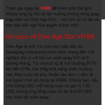
Tham gia ngay tại
VN88
để khám phá thế giới
khủng long kỳ thú và tận hưởng những vòng quay
may mắn với Dino Age Slot – nơi lịch sử cổ đại và
kho báu bất ngờ hòa quyện thành một!
Sơ lược về Dino Age Slot VN 88
Dino Age là một trò chơi slot hấp dẫn do
Gameplay Interactive phát hành, mang đến trải
nghiệm thú vị với bố cục cuộn quay 3×5 và 9
đường thắng. Trò chơi có tỷ lệ trả thưởng (RTP)
lên đến 97%, cho thấy khả năng nhận thưởng
cao. Mức cược sẽ phụ thuộc vào đơn vị tiền tệ
mà người chơi sử dụng tại VN88. Chẳng hạn, nếu
chơi bằng USD, mỗi hàng cược có giá trị 1.00
USD, tương ứng tổng cược tối đa là 9.00 USD
cho toàn bộ cuộn quay.