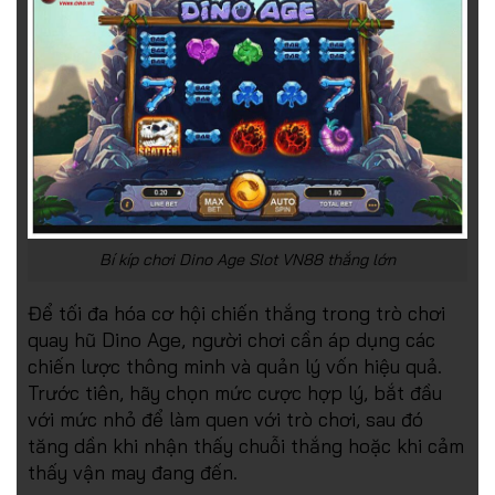
Bí kíp chơi Dino Age Slot VN88 thắng lớn
Để tối đa hóa cơ hội chiến thắng trong trò chơi
quay hũ Dino Age, người chơi cần áp dụng các
chiến lược thông minh và quản lý vốn hiệu quả.
Trước tiên, hãy chọn mức cược hợp lý, bắt đầu
với mức nhỏ để làm quen với trò chơi, sau đó
tăng dần khi nhận thấy chuỗi thắng hoặc khi cảm
thấy vận may đang đến.