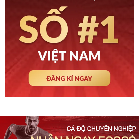
CÁ ĐỘ CHUYÊN NGHIỆP