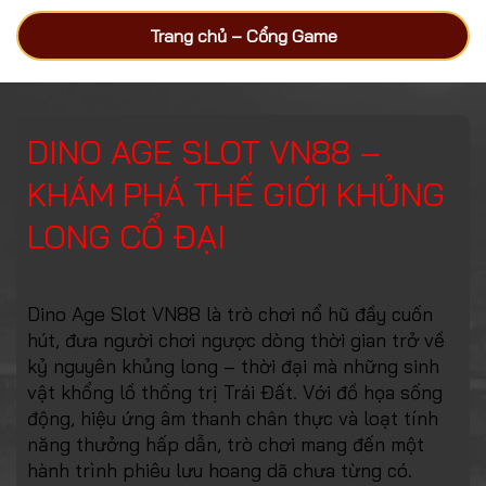
Trang chủ
–
Cổng Game
DINO AGE SLOT VN88 –
KHÁM PHÁ THẾ GIỚI KHỦNG
LONG CỔ ĐẠI
Dino Age Slot VN88 là trò chơi nổ hũ đầy cuốn
hút, đưa người chơi ngược dòng thời gian trở về
kỷ nguyên khủng long – thời đại mà những sinh
vật khổng lồ thống trị Trái Đất. Với đồ họa sống
động, hiệu ứng âm thanh chân thực và loạt tính
năng thưởng hấp dẫn, trò chơi mang đến một
hành trình phiêu lưu hoang dã chưa từng có.