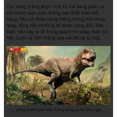
C
ác hàng thắng được tính từ trái sang phải, và
chỉ thanh toán mức thắng cao nhất trên mỗi
hàng. Nếu có nhiều hàng thắng trong một vòng
quay, tổng tiền thưởng sẽ được cộng dồn. Đặc
biệt, nếu xảy ra lỗi trong quá trình quay, toàn bộ
tiền cược và tiền thắng của ván đó sẽ bị hủy.
Bảng thanh toán biểu tượng trong game Dino Age