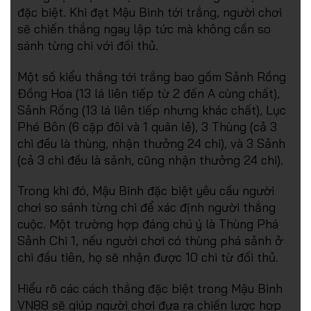
đặc biệt. Khi đạt Mậu Binh tới trắng, người chơi
sẽ chiến thắng ngay lập tức mà không cần so
sánh từng chi với đối thủ.
Một số kiểu thắng tới trắng bao gồm Sảnh Rồng
Đồng Hoa (13 lá liên tiếp từ 2 đến A cùng chất),
Sảnh Rồng (13 lá liên tiếp nhưng khác chất), Lục
Phé Bôn (6 cặp đôi và 1 quân lẻ), 3 Thùng (cả 3
chi đều là thùng, nhận thưởng 24 chi), và 3 Sảnh
(cả 3 chi đều là sảnh, cũng nhận thưởng 24 chi).
Trong khi đó, Mậu Binh đặc biệt yêu cầu người
chơi so sánh từng chi để xác định người thắng
cuộc. Một trường hợp đáng chú ý là Thùng Phá
Sảnh Chi 1, nếu người chơi có thùng phá sảnh ở
chi đầu tiên, họ sẽ nhận được 10 chi từ đối thủ.
Hiểu rõ các cách thắng đặc biệt trong Mậu Binh
VN88 sẽ giúp người chơi đưa ra chiến lược hợp