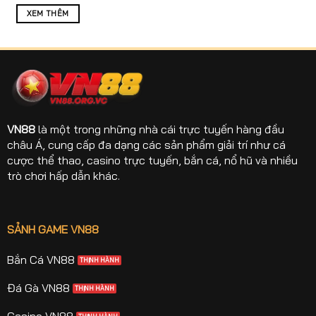
XEM THÊM
VN88
là một trong những nhà cái trực tuyến hàng đầu
châu Á, cung cấp đa dạng các sản phẩm giải trí như cá
cược thể thao, casino trực tuyến, bắn cá, nổ hũ và nhiều
trò chơi hấp dẫn khác.
SẢNH GAME VN88
Bắn Cá VN88
Đá Gà VN88
Casino VN88