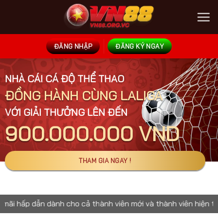
Chuyển
đến
nội
dung
ĐĂNG NHẬP
ĐĂNG KÝ NGAY
NHÀ CÁI CÁ ĐỘ THỂ THAO
ĐỒNG HÀNH CÙNG LALIGA
VỚI GIẢI THƯỞNG LÊN ĐẾN
900.000.000 VND
THAM GIA NGAY !
dẫn dành cho cả thành viên mới và thành viên hiện tại. Thưở