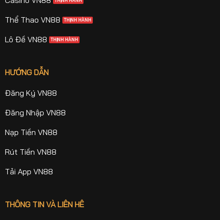
Thể Thao VN88
Lô Đề VN88
HƯỚNG DẪN
Đăng Ký VN88
Đăng Nhập VN88
Nạp Tiền VN88
Rút Tiền VN88
Tải App VN88
THÔNG TIN VÀ LIÊN HÊ