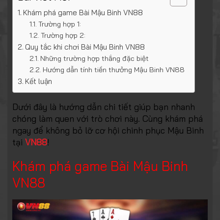
Khám phá game Bài Mậu Binh VN88
Trường hợp 1:
Trường hợp 2:
Quy tắc khi chơi Bài Mậu Binh VN88
Những trường hợp thắng đặc biệt
Hướng dẫn tính tiền thưởng Mậu Binh VN88
Kết luận
Dưới đây là hướng dẫn chi tiết giúp bạn nhanh
chóng làm quen với trò chơi này. Cùng khám phá
ngay để không bỏ lỡ cơ hội chinh phục Mậu Binh
tại
VN88
!
Khám phá game Bài Mậu Binh
VN88