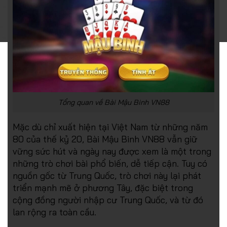
Tổng quan về Bài Mậu Binh VN88
Mặc dù chỉ xuất hiện tại Việt Nam từ những năm
80 của thế kỷ 20, Bài Mậu Binh VN88 vẫn giữ
vững sức hút và ngày nay được xem là một trong
những trò chơi bài phổ biến, dễ tiếp cận. Tuy có
nguồn gốc từ Trung Quốc, trò chơi này lại phát
triển mạnh mẽ ở phương Tây, đặc biệt trong
cộng đồng người nhập cư Trung Quốc, và từ đó
lan rộng ra toàn cầu.