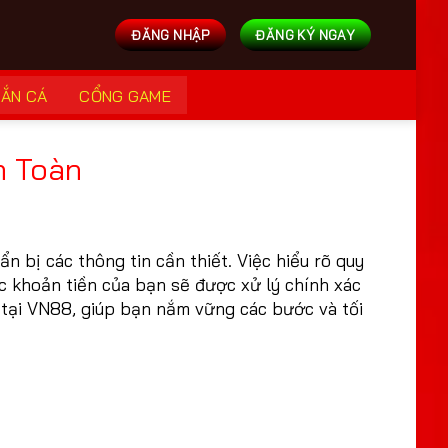
ĐĂNG NHẬP
ĐĂNG KÝ NGAY
ẮN CÁ
CỔNG GAME
n Toàn
 bị các thông tin cần thiết. Việc hiểu rõ quy
c khoản tiền của bạn sẽ được xử lý chính xác
ền tại VN88, giúp bạn nắm vững các bước và tối