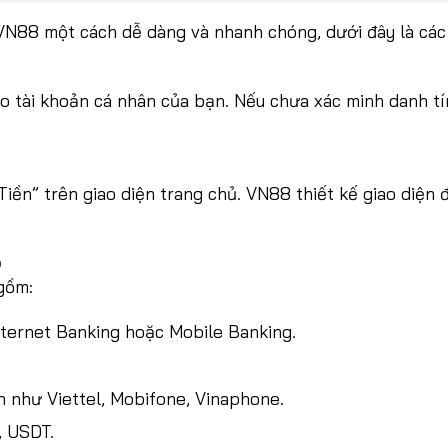
i VN88 một cách dễ dàng và nhanh chóng, dưới đây là các
o tài khoản cá nhân của bạn. Nếu chưa xác minh danh t
iền” trên giao diện trang chủ. VN88 thiết kế giao diện 
p
gồm:
nternet Banking hoặc Mobile Banking.
n như Viettel, Mobifone, Vinaphone.
, USDT.