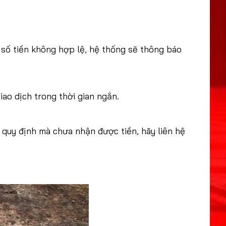
 số tiền không hợp lệ, hệ thống sẽ thông báo
iao dịch trong thời gian ngắn.
n quy định mà chưa nhận được tiền, hãy liên hệ