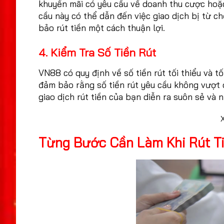
khuyến mãi có yêu cầu về doanh thu cược hoặc 
cầu này có thể dẫn đến việc giao dịch bị từ c
bảo rút tiền một cách thuận lợi.
4. Kiểm Tra Số Tiền Rút
VN88 có quy định về số tiền rút tối thiểu và tố
đảm bảo rằng số tiền rút yêu cầu không vượt q
giao dịch rút tiền của bạn diễn ra suôn sẻ và 
Từng Bước Cần Làm Khi Rút T