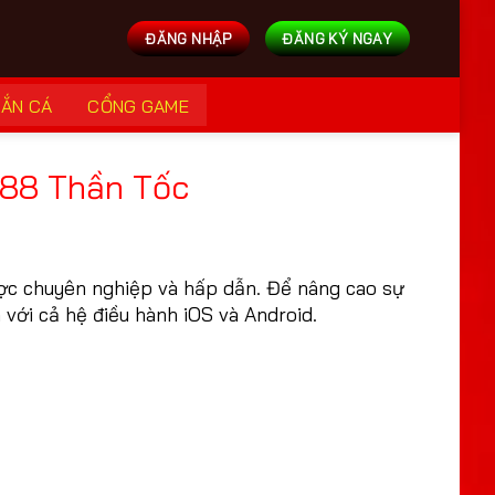
ĐĂNG NHẬP
ĐĂNG KÝ NGAY
ẮN CÁ
CỔNG GAME
N88 Thần Tốc
ược chuyên nghiệp và hấp dẫn. Để nâng cao sự
với cả hệ điều hành iOS và Android.