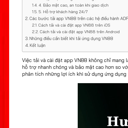
4. Bảo mật cao, an toàn khi giao dịch
5. Hỗ trợ khách hàng 24/7
Các bước tải app VN88 trên các hệ điều hành ADR
Cách tải và cài đặt app VN88 trên iOS
Cách tải và cài đặt app VN88 trên Android
Những điều cần biết khi tải ứng dụng VN88
Kết luận
Việc tải và cài đặt app VN88 không chỉ mang 
hỗ trợ nhanh chóng và bảo mật cao hơn so với
phân tích những lợi ích khi sử dụng ứng dụng 