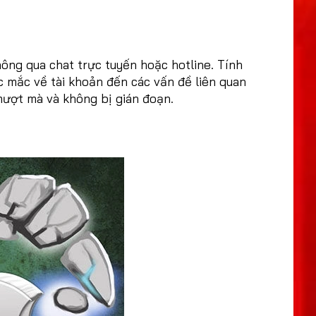
hông qua chat trực tuyến hoặc hotline. Tính
c mắc về tài khoản đến các vấn đề liên quan
mượt mà và không bị gián đoạn.