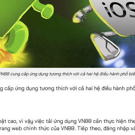
N88 cung cấp ứng dụng tương thích với cả hai hệ điều hành phổ bi
 cấp ứng dụng tương thích với cả hai hệ điều hành phổ 
ật cao, vì vậy việc tải ứng dụng VN88 cần thực hiện th
 trang web chính thức của VN88. Tiếp theo, đăng nhập v