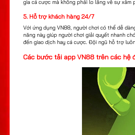
gia cá cược mà không phải lo lắng về sự xâm p
5. Hỗ trợ khách hàng 24/7
Với ứng dụng VN88, người chơi có thể dễ dàng 
năng này giúp người chơi giải quyết nhanh chó
đến giao dịch hay cá cược. Đội ngũ hỗ trợ lu
Các bước tải app VN88 trên các hệ 