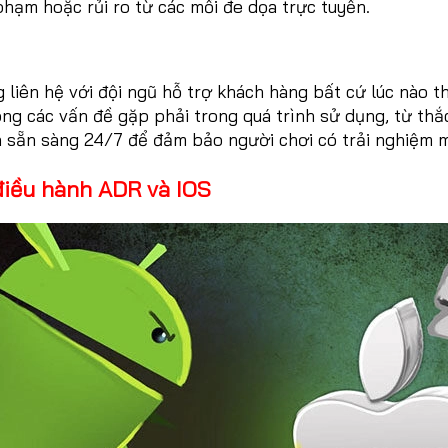
hạm hoặc rủi ro từ các mối đe dọa trực tuyến.
liên hệ với đội ngũ hỗ trợ khách hàng bất cứ lúc nào t
ng các vấn đề gặp phải trong quá trình sử dụng, từ thắ
ôn sẵn sàng 24/7 để đảm bảo người chơi có trải nghiệm 
điều hành ADR và IOS