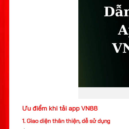
Ưu điểm khi tải app VN88
1. Giao diện thân thiện, dễ sử dụng