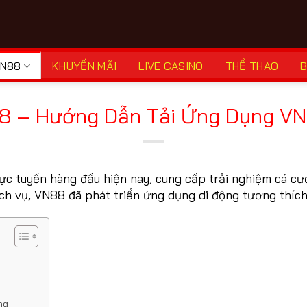
VN88
KHUYẾN MÃI
LIVE CASINO
THỂ THAO
B
8 – Hướng Dẫn Tải Ứng Dụng V
ực tuyến hàng đầu hiện nay, cung cấp trải nghiệm cá c
ịch vụ,
VN88
đã phát triển ứng dụng di động tương thích 
ng