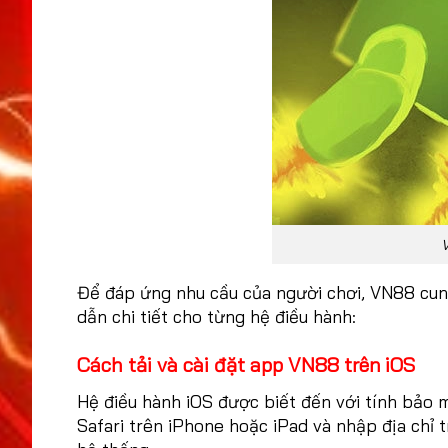
V
Để đáp ứng nhu cầu của người chơi, VN88 cung
dẫn chi tiết cho từng hệ điều hành:
Cách tải và cài đặt app VN88 trên iOS
Hệ điều hành iOS được biết đến với tính bảo m
Safari trên iPhone hoặc iPad và nhập địa chỉ