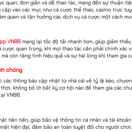
c quan, đơn giản và dễ thao tác, mang đến sự thuận tiện
 cập vào các mục như cá cược thể thao, casino trực tuyế
làm quen và tận hưởng các dịch vụ cá cược một cách mượ
app VN88
mang lại tốc độ tải nhanh hơn, giúp giảm thiểu 
cá cược quan trọng, khi mọi thao tác cần phải chính xá
mà còn tăng tính hiệu quả và sự hài lòng khi tham gia c
nh chóng
 các thông báo cập nhật từ nhà cái về tỷ lệ kèo, chương
 thời, không bỏ lỡ bất kỳ cơ hội nào để tham gia các chư
tại VN88.
tiên tiến, giúp bảo vệ thông tin cá nhân và tài khoản 
t hiện đại, đảm bảo an toàn tuyệt đối cho người chơi.