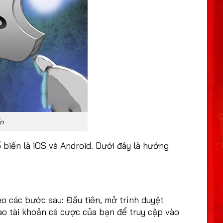
ến
biến là iOS và Android. Dưới đây là hướng
eo các bước sau: Đầu tiên, mở trình duyệt
ào tài khoản cá cược của bạn để truy cập vào