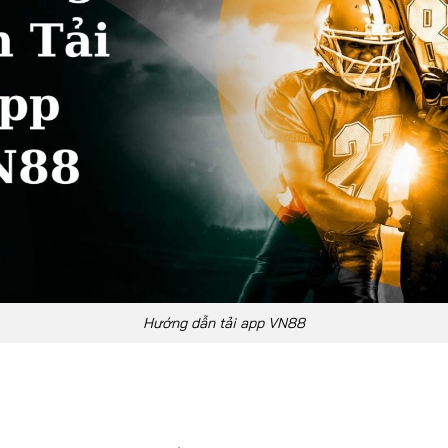
Hướng dẫn tải app VN88