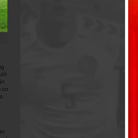
ng
uốt
ần
n cơ
ào
ận