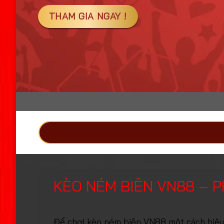
THAM GIA NGAY !
KÈO NÉM BIÊN VN88 – 
Để chơi kèo ném biên VN88 một cách hiệu 