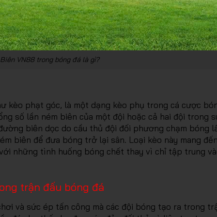
Biên VN88 trong bóng đá là gì?
hư kèo phạt góc, là một dạng kèo phụ trong cá cược bó
ổng số lần ném biên của một đội hoặc cả hai đội trong s
t đường biên dọc do cầu thủ đội đối phương chạm bóng l
ném biên để đưa bóng trở lại sân. Loại kèo này mang đế
ới những tình huống bóng chết thay vì chỉ tập trung v
rong trận đấu bóng đá
hơi và sức ép tấn công mà các đội bóng tạo ra trong tr