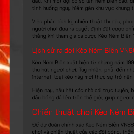
đấu. Khi một đội có số lần ném biên cao, đ
tình huống nguy hiểm gần khu vực khung t
Việc phân tích kỹ chiến thuật thi đấu, pho
người chơi đưa ra quyết định đặt cược chín
thắng khi tham gia cá cược Kèo Ném Biên
Lịch sử ra đời Kèo Ném Biên VN8
Kèo Ném Biên xuất hiện từ những năm 199
thu hút người chơi. Tuy nhiên, phải đến 
internet, loại kèo này mới thực sự trở nên
Hiện nay, hầu hết các nhà cái trực tuyến,
đấu bóng đá lớn trên thế giới, giúp người
Chiến thuật chơi Kèo Ném 
Để dự đoán chính xác Kèo Ném Biên VN88, 
chơi và chiến thuật của các đội bóng, thốn