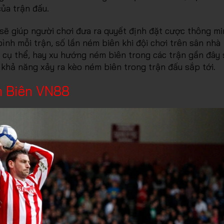
của trận đấu.
sẽ giúp người chơi đưa ra quyết định đặt cược thông mi
ình mỗi trận, số lần ném biên khi đội chơi trên sân nhà
ủ cụ thể, hay xu hướng ném biên trong các trận gần đây 
c khả năng xảy ra kèo ném biên trong trận đấu sắp tới.
m Biên VN88