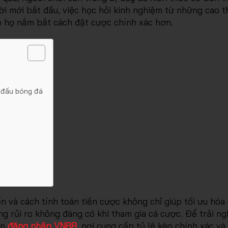
ười mới bắt đầu, việc học hỏi kinh nghiệm từ những cao t
p họ nắm bắt cách đặt cược chính xác hơn.
 đấu bóng đá
n và cách tính toán tiền cược không chỉ giúp tối ưu hóa
g rủi ro không đáng có khi tham gia cá cược. Để trải n
ên
đăng nhập VN88
, nơi cung cấp tỷ lệ kèo chính xác và