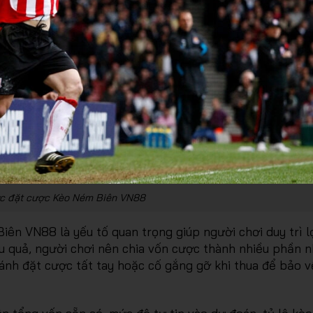
ợc đặt cược Kèo Ném Biên VN88
iên VN88 là yếu tố quan trọng giúp người chơi duy trì l
ệu quả, người chơi nên chia vốn cược thành nhiều phần n
ánh đặt cược tất tay hoặc cố gắng gỡ khi thua để bảo v
n tổng vốn sẵn có, mức độ tự tin vào dự đoán, tỷ lệ kèo