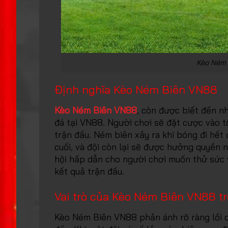
Kèo Ném 
Định nghĩa Kèo Ném Biên VN88
Kèo Ném Biên VN88
, còn được biết đến n
đá tại VN88. Người chơi sẽ đặt cược vào t
trận đấu. Ném biên xảy ra khi bóng đi hế
cuối, và đội còn lại sẽ được hưởng quyền 
hội hấp dẫn cho người chơi muốn thử sức v
kết quả trận đấu.
Vai trò của Kèo Ném Biên VN88 t
Kèo Ném Biên VN88 phản ánh rõ ràng lối c