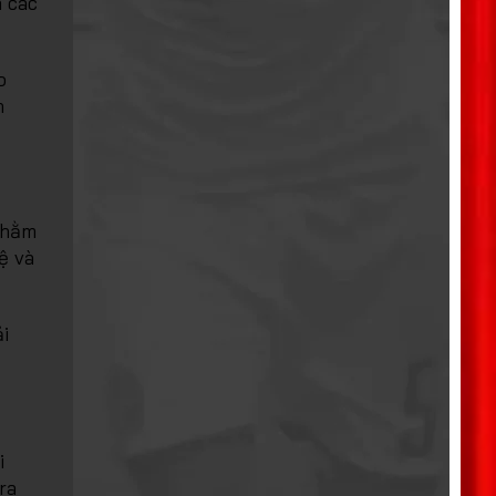
a các
p
n
nhằm
ệ và
i
i
ra