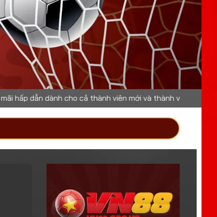
n dành cho cả thành viên mới và thành viên hiện tại. Thưởng