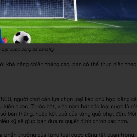
 đặt cược bóng đá penalty
i khả năng chiến thắng cao, bạn có thể thực hiện theo
VN88, người chơi cần lựa chọn loại kèo phù hợp bằng c
u kiện cược. Trước hết, việc nắm bắt các loại cược là rấ
số bàn thắng, hoặc kết quả của từng quả phạt đền. Mỗi 
 hiểu kỹ sẽ giúp bạn đưa ra quyết định chính xác hơn.
và phần thưởng của từng loại cược cũng rất quan trọng,