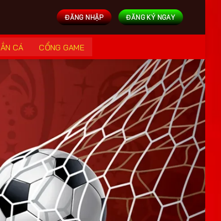
ĐĂNG NHẬP
ĐĂNG KÝ NGAY
ẮN CÁ
CỔNG GAME