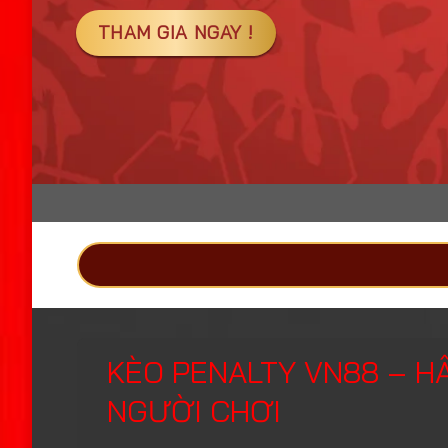
THAM GIA NGAY !
KÈO PENALTY VN88 – HẤ
NGƯỜI CHƠI