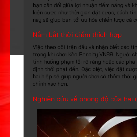
bạn cân đối giữa lợi nhuận tiềm năng và kh
kiện cược như thời gian đặt cược, cách tín
này sẽ giúp bạn tối ưu hóa chiến lược cá 
Nắm bắt thời điểm thích hợp
Việc theo dõi trận đấu và nhận biết các t
trọng khi chơi Kèo Penalty VN88. Người c
tình huống phạm lỗi rõ ràng hoặc các pha t
định thổi phạt đền. Đặc biệt, việc đặt cượ
hai hiệp sẽ giúp người chơi có thêm thời g
chính xác hơn.
Nghiên cứu về phong độ của hai 