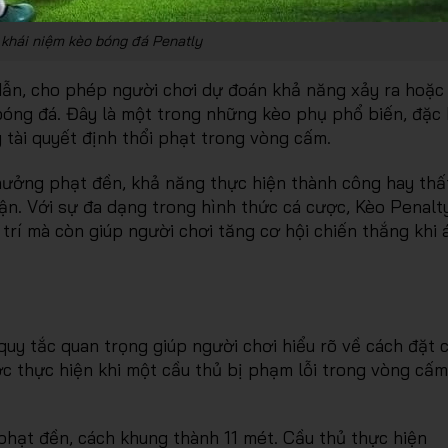
 khái niệm kèo bóng đá Penatly
ẫn, cho phép người chơi dự đoán khả năng xảy ra hoặc
bóng đá. Đây là một trong những kèo phụ phổ biến, đặc 
 tài quyết định thổi phạt trong vòng cấm.
hưởng phạt đền, khả năng thực hiện thành công hay thấ
rận. Với sự đa dạng trong hình thức cá cược, Kèo Penalt
trí mà còn giúp người chơi tăng cơ hội chiến thắng khi 
uy tắc quan trọng giúp người chơi hiểu rõ về cách đặt 
c thực hiện khi một cầu thủ bị phạm lỗi trong vòng cấm
 phạt đền, cách khung thành 11 mét. Cầu thủ thực hiện