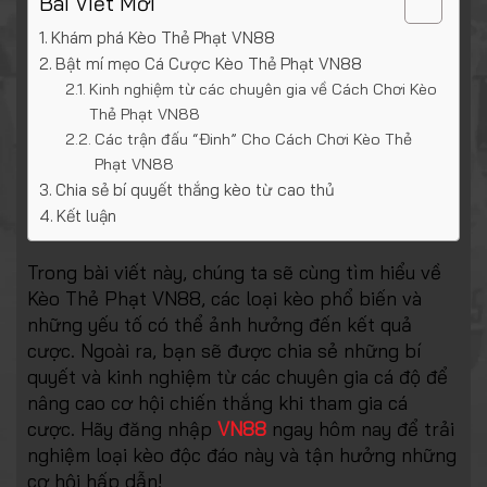
Bài Viết Mới
Khám phá Kèo Thẻ Phạt VN88
Bật mí mẹo Cá Cược Kèo Thẻ Phạt VN88
Kinh nghiệm từ các chuyên gia về Cách Chơi Kèo
Thẻ Phạt VN88
Các trận đấu “Đinh” Cho Cách Chơi Kèo Thẻ
Phạt VN88
Chia sẻ bí quyết thắng kèo từ cao thủ
Kết luận
Trong bài viết này, chúng ta sẽ cùng tìm hiểu về
Kèo Thẻ Phạt VN88, các loại kèo phổ biến và
những yếu tố có thể ảnh hưởng đến kết quả
cược. Ngoài ra, bạn sẽ được chia sẻ những bí
quyết và kinh nghiệm từ các chuyên gia cá độ để
nâng cao cơ hội chiến thắng khi tham gia cá
cược. Hãy đăng nhập
VN88
ngay hôm nay để trải
nghiệm loại kèo độc đáo này và tận hưởng những
cơ hội hấp dẫn!