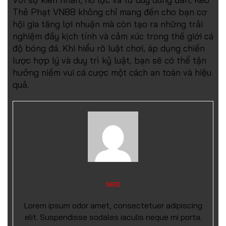
Thẻ Phạt VN88 không chỉ mang đến cho bạn cơ
hội gia tăng lợi nhuận mà còn tạo ra những trải
nghiệm đầy kịch tính và cảm xúc trong thế giới cá
độ bóng đá. Khi hiểu rõ luật chơi, áp dụng chiến
lược hợp lý và duy trì kỷ luật, bạn sẽ có thể tận
hưởng niềm vui cá cược một cách an toàn và hiệu
quả.
seo
Lorem ipsum odor amet, consectetuer adipiscing
elit. Suspendisse sodales iaculis neque mi porta.