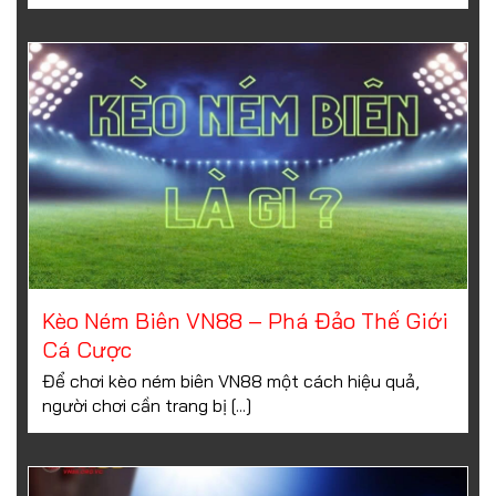
Kèo Ném Biên VN88 – Phá Đảo Thế Giới
Cá Cược
Để chơi kèo ném biên VN88 một cách hiệu quả,
người chơi cần trang bị [...]