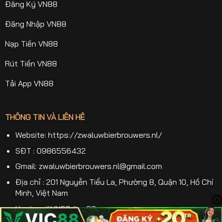
Đăng Ký VN88
Đăng Nhập VN88
Nạp Tiền VN88
Rút Tiền VN88
Tải App VN88
THÔNG TIN VÀ LIÊN HÊ
Website:
https://zwaluwbierbrouwers.nl/
SĐT : 0986556432
Gmail:
zwaluwbierbrouwers.nl@gmail.com
Địa chỉ : 201 Nguyễn Tiểu La, Phường 8, Quận 10, Hồ Chí
Minh, Việt Nam
Hastag: #VN88 #vn88orgvc