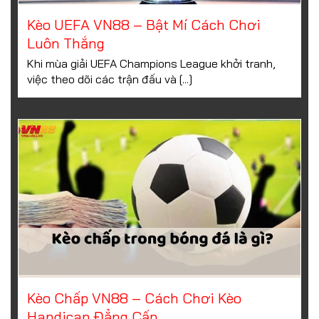
Kèo UEFA VN88 – Bật Mí Cách Chơi
Luôn Thắng
Khi mùa giải UEFA Champions League khởi tranh,
việc theo dõi các trận đấu và [...]
Kèo Chấp VN88 – Cách Chơi Kèo
Handicap Đẳng Cấp