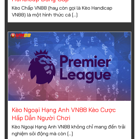
Kèo Chấp VN88 (hay còn gọi là Kèo Handicap
VN88) là một hình thức cá [...]
Kèo Ngoại Hạng Anh VN88 Kèo Cược
Hấp Dẫn Người Chơi
Kèo Ngoại Hạng Anh VN88 không chỉ mang đến trải
nghiệm sôi động mà còn [...]