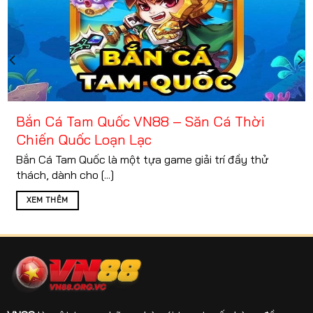
Bắn Cá Tam Quốc VN88 – Săn Cá Thời
Chiến Quốc Loạn Lạc
Bắn Cá Tam Quốc là một tựa game giải trí đầy thử
thách, dành cho [...]
XEM THÊM