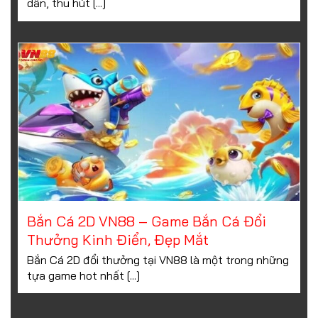
dẫn, thu hút [...]
Bắn Cá 2D VN88 – Game Bắn Cá Đổi
Thưởng Kinh Điển, Đẹp Mắt
Bắn Cá 2D đổi thưởng tại VN88 là một trong những
tựa game hot nhất [...]