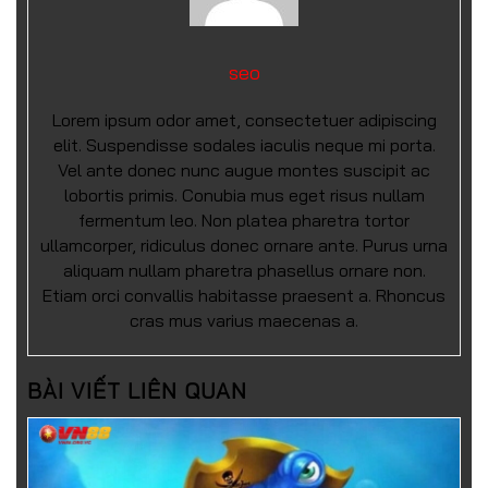
seo
Lorem ipsum odor amet, consectetuer adipiscing
elit. Suspendisse sodales iaculis neque mi porta.
Vel ante donec nunc augue montes suscipit ac
lobortis primis. Conubia mus eget risus nullam
fermentum leo. Non platea pharetra tortor
ullamcorper, ridiculus donec ornare ante. Purus urna
aliquam nullam pharetra phasellus ornare non.
Etiam orci convallis habitasse praesent a. Rhoncus
cras mus varius maecenas a.
BÀI VIẾT LIÊN QUAN