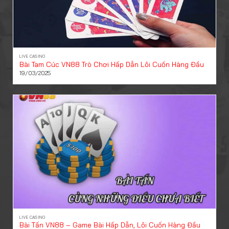
LIVE CASINO
Bài Tam Cúc VN88 Trò Chơi Hấp Dẫn Lôi Cuốn Hàng Đầu
19/03/2025
LIVE CASINO
Bài Tấn VN88 – Game Bài Hấp Dẫn, Lôi Cuốn Hàng Đầu