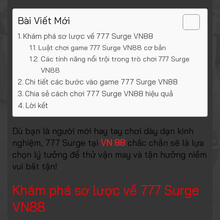
Bài Viết Mới
Khám phá sơ lược về 777 Surge VN88
Luật chơi game 777 Surge VN88 cơ bản
Các tính năng nổi trội trong trò chơi 777 Surge
VN88
Chi tiết các bước vào game 777 Surge VN88
Chia sẻ cách chơi 777 Surge VN88 hiệu quả
Lời kết
Dù bạn là người mới hay tay chơi dày dạn kinh
nghiệm, 777 Surge tại
VN 88
chắc chắn sẽ là lựa
chọn lý tưởng để thử vận may và tận hưởng niềm
vui bất tận!
Khám phá sơ lược về 777 Surge
VN88