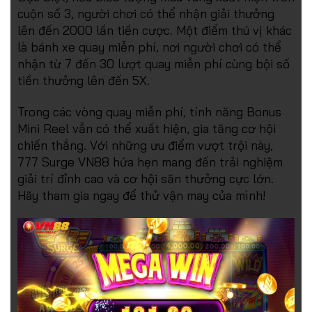
cuộn số 3, người chơi có thể nhận giải thưởng
lên đến 2000 lần tiền cược. Một điểm thú vị khác
là bánh xe quay miễn phí, nơi người chơi có thể
nhận từ 7 đến 30 lượt quay miễn phí cùng bội số
tiền thưởng lên đến 5X.
Trong các vòng quay miễn phí, tính năng Bonus
Mini Reel vẫn có thể xuất hiện, gia tăng cơ hội
chiến thắng. Với những ưu điểm vượt trội này,
777 Surge VN88 hứa hẹn mang đến trải nghiệm
giải trí đỉnh cao và cơ hội săn thưởng cực lớn.
Hãy tham gia ngay để thử vận may của mình!