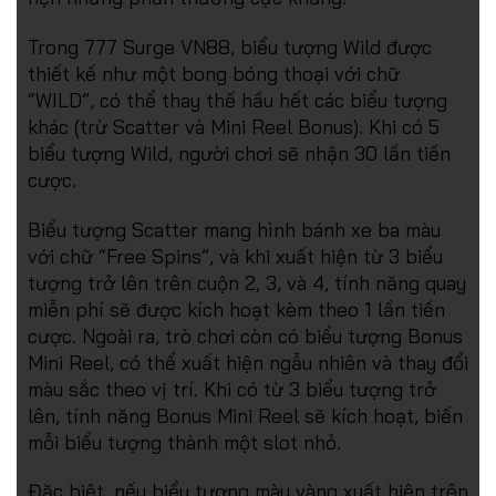
T
rong 777 Surge VN88, biểu tượng Wild được
thiết kế như một bong bóng thoại với chữ
“WILD”, có thể thay thế hầu hết các biểu tượng
khác (trừ Scatter và Mini Reel Bonus). Khi có 5
biểu tượng Wild, người chơi sẽ nhận 30 lần tiền
cược.
Biểu tượng Scatter mang hình bánh xe ba màu
với chữ “Free Spins”, và khi xuất hiện từ 3 biểu
tượng trở lên trên cuộn 2, 3, và 4, tính năng quay
miễn phí sẽ được kích hoạt kèm theo 1 lần tiền
cược. Ngoài ra, trò chơi còn có biểu tượng Bonus
Mini Reel, có thể xuất hiện ngẫu nhiên và thay đổi
màu sắc theo vị trí. Khi có từ 3 biểu tượng trở
lên, tính năng Bonus Mini Reel sẽ kích hoạt, biến
mỗi biểu tượng thành một slot nhỏ.
Đặc biệt, nếu biểu tượng màu vàng xuất hiện trên