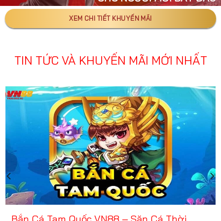
XEM CHI TIẾT KHUYẾN MÃI
TIN TỨC VÀ KHUYẾN MÃI MỚI NHẤT
Bắn Cá Tam Quốc VN88 – Săn Cá Thời