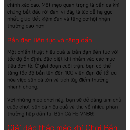
chính xác cao. Một mẹo quan trọng là bắn cá khi
chúng bắt đầu rời đàn, vì đây là lúc dễ hạ gục
nhất, giúp tiết kiệm đạn và tăng cơ hội nhận
thưởng cao hơn.
Bắn đạn liên tục và tăng dần
Một chiến thuật hiệu quả là bắn đạn liên tục với
tốc độ ổn định, đặc biệt khi nhắm vào các mục
tiêu đơn lẻ. Ở giai đoạn cuối trận, bạn có thể
tăng tốc độ bắn lên đến 100 viên đạn để tối ưu
hóa việc săn cá lớn và tích lũy điểm thưởng
nhanh chóng.
Với những mẹo chơi này, bạn sẽ dễ dàng làm chủ
cuộc chơi, săn cá hiệu quả và thu về nhiều phần
thưởng hấp dẫn tại Bắn Cá H5 VN88!
Giải đáp thắc mắc khi Chơi Bắn