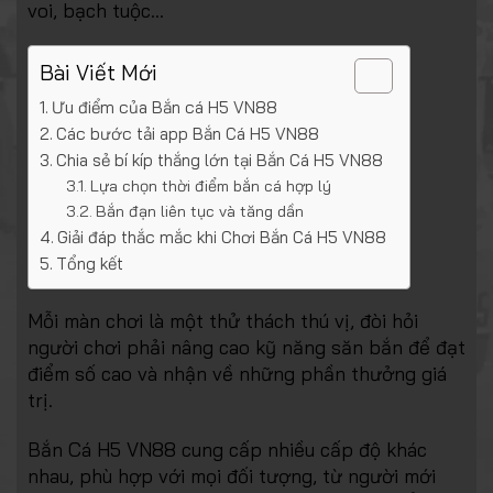
voi, bạch tuộc…
Bài Viết Mới
Ưu điểm của Bắn cá H5 VN88
Các bước tải app Bắn Cá H5 VN88
Chia sẻ bí kíp thắng lớn tại Bắn Cá H5 VN88
Lựa chọn thời điểm bắn cá hợp lý
Bắn đạn liên tục và tăng dần
Giải đáp thắc mắc khi Chơi Bắn Cá H5 VN88
Tổng kết
Mỗi màn chơi là một thử thách thú vị, đòi hỏi
người chơi phải nâng cao kỹ năng săn bắn để đạt
điểm số cao và nhận về những phần thưởng giá
trị.
Bắn Cá H5 VN88 cung cấp nhiều cấp độ khác
nhau, phù hợp với mọi đối tượng, từ người mới