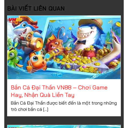
BÀI VIẾT LIÊN QUAN
Bắn Cá Đại Thần VN88 – Chơi Game
Hay, Nhận Quà Liền Tay
Bắn Cá Đại Thần được biết đến là một trong những
trò chơi bắn cá [...]