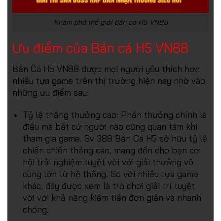
Khám phá thế giới bắn cá H5 VN88
Ưu điểm của Bắn cá H5 VN88
Bắn Cá H5 VN88 được mọi người yêu thích hơn
nhiều tựa game trên thị trường hiện nay nhờ vào
những ưu điểm sau:
Tỷ lệ thắng thưởng cao: Phần thưởng chính là
điều mà bất cứ người nào cũng quan tâm khi
tham gia game. Sv 388 Bắn Cá H5 sở hữu tỷ lệ
chiến chiến thắng cao, mang đến cho bạn cơ
hội trải nghiệm tuyệt vời với giải thưởng vô
cùng lớn từ hệ thống. So với nhiều tựa game
khác, đây được xem là trò chơi giải trí tuyệt
vời với khả năng kiếm tiền đơn giản và nhanh
chóng.