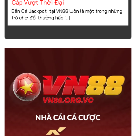
Cấp Vượt Thời Đại
Bắn Cá Jackpot tại VN88 luôn là một trong những
trò chơi đổi thưởng hấp [...]