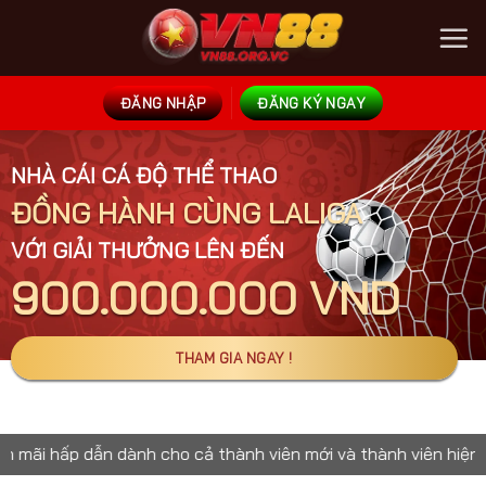
Chuyển
đến
nội
dung
ĐĂNG NHẬP
ĐĂNG KÝ NGAY
NHÀ CÁI CÁ ĐỘ THỂ THAO
ĐỒNG HÀNH CÙNG LALIGA
VỚI GIẢI THƯỞNG LÊN ĐẾN
900.000.000 VND
THAM GIA NGAY !
 dẫn dành cho cả thành viên mới và thành viên hiện tại. Thư