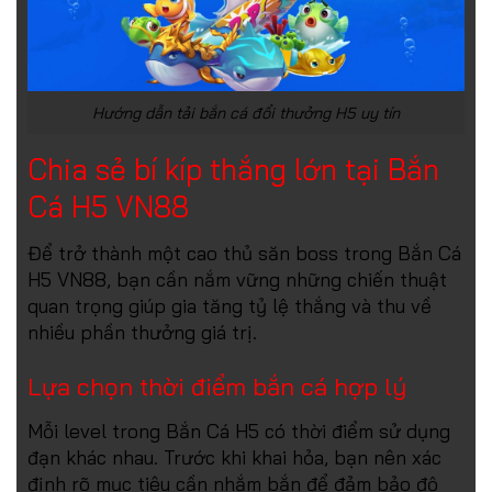
Hướng dẫn tải bắn cá đổi thưởng H5 uy tín
Chia sẻ bí kíp thắng lớn tại Bắn
Cá H5 VN88
Để trở thành một cao thủ săn boss trong Bắn Cá
H5 VN88, bạn cần nắm vững những chiến thuật
quan trọng giúp gia tăng tỷ lệ thắng và thu về
nhiều phần thưởng giá trị.
Lựa chọn thời điểm bắn cá hợp lý
Mỗi level trong Bắn Cá H5 có thời điểm sử dụng
đạn khác nhau. Trước khi khai hỏa, bạn nên xác
định rõ mục tiêu cần nhắm bắn để đảm bảo độ