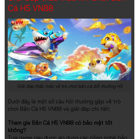
Cá H5 VN88
Giải đáp thắc mắc về trò chơi bắn cá đổi thưởng H5
Dưới đây là một số câu hỏi thường gặp về trò
chơi Bắn Cá H5 VN88 và giải đáp chi tiết:
Tham gia Bắn Cá H5 VN88 có bảo mật tốt
không?
Tựa game này được áp dụng các công nghệ bảo