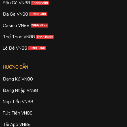
Bắn Cá VN88
Đá Gà VN88
Casino VN88
Thể Thao VN88
Lô Đề VN88
HƯỚNG DẪN
Đăng Ký VN88
Đăng Nhập VN88
Nạp Tiền VN88
Rút Tiền VN88
Tải App VN88